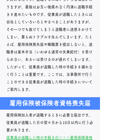
りますが、最後はお互い後腐れなく円満に退職手続
きを進めたいものです。従業員が退職したときには
会社としていろいろとやるべきことがありますが、
その一つでも抜けてしまうと退職者に迷惑をかけて
しまい、要らぬトラブルを生んでしまいます。たと
えば、雇用保険喪失届や離職票を提出しないと、退
職者は基本手当（いわゆる通常の失業給付）を受け
られない、あるいは受けるのが遅れてしまいます。
したがって、従業員が退職した時の手続きを漏れな
く行うことは重要です。ここでは、当事務所で行う
ことのできる従業員が退職した時の手続きについて
ご案内します。
雇用保険被保険者資格喪失届
雇用保険加入者が退職するときに必要な届出です。
従業員が退職した日の翌々日から10日以内に行う必
要があります。
​従業員が退職した時の手続き①＞＞＞雇用保険資格